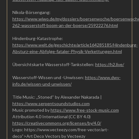
Nikola-Börsengang:
https://www.wiwo.de/my/dossiers/boersenwoche/boersenwoch
262-wasserstoff-boom-an-der-boerse/25922276.html
Hindenburg-Katastrophe:
https://www.welt.de/geschichte/article164285185/Hindenburg-
Absturz-eine-Abfolge-fataler-Physik-Verkettungen.html
Übersichtskarte Wasserstoff-Tankstellen:
https://h2.live/
Wasserstoff-Wissen und -Unwissen:
https://www.dwv-
info.de/wissen-und-unwissen/
Title Music: „Stoned“ by Alexander Nakarada |
https://www.serpentsoundstudios.com
Music promoted by
https://www.free-stock-music.com
Attribution 4.0 International (CC BY 4.0)
https://creativecommons.org/licenses/by/4.0/
Logo: https://www.vecteezy.com/free-vector/art-
deco“>Art Deco Vectors by Vecteezy