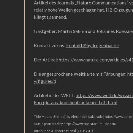
Artikel des Journals „Nature Communications“ vor
relativ hohe Wellen geschlagen hat. H2-Erzeugung
klingt spannend.
Gastgeber: Martin Sekura und Johannes Roessne
Kontakt zu uns:
kontakt@hydrogenbar.de
Der Artikel:
https://www.nature.com/articles/
Die angesprochene Weltkarte mit Färbungen:
ht
y/figures/1
Artikel in der WELT:
https://www.welt.de/wisse
Energie-aus-knochentrockener-Luft.html
Title Music: „Stoned“ by Alexander Nakarada | https://www.ser
Music promoted by https://www.free-stock-music.com
Attribution 4.0 International (CC BY 4.0)