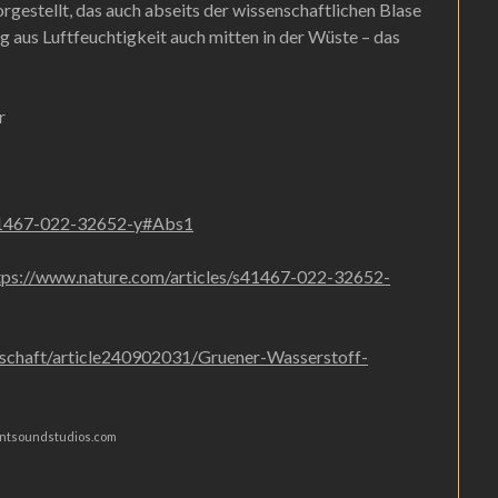
gestellt, das auch abseits der wissenschaftlichen Blase
 aus Luftfeuchtigkeit auch mitten in der Wüste – das
r
s41467-022-32652-y#Abs1
tps://www.nature.com/articles/s41467-022-32652-
nschaft/article240902031/Gruener-Wasserstoff-
pentsoundstudios.com