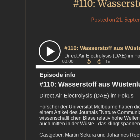
#110: Wasserst
Posted on
21. Septe