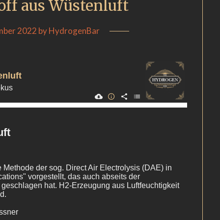
off aus Wüstenluft
mber 2022
by
HydrogenBar