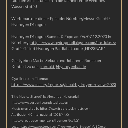
tauchen Sie mit uns ein in die faszinierende Welt des
Wasserstoffs!
Werbepartner dieser Episode: NürnbergMesse GmbH /
Hydrogen Dialogue
Hydrogen Dialogue Summit & Expo am 06./07.12.2023 in
Nürnberg:
https://www.hydrogendialogue.com/en/tickets/
Gratis-Ticket Hydrogen Bar Rabattcode „HD23BAR“
Gastgeber: Martin Sekura und Johannes Roessner
Kontakt zu uns:
kontakt@hydrogenbar.de
Quellen zum Thema:
https://www.iea.org/reports/global-hydrogen-review-2023
Title Music: „Stoned“ by Alexander Nakarada |
https://www.serpentsoundstudios.com
Music promoted by https://www.free-stock-music.com
Attribution 4.0 International (CC BY 4.0)
https://creativecommons.org/licenses/by/4.0/
Logo: https://www.vecteezy.com/free-vector/art-deco“>Art Deco