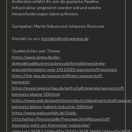
Außerdem erfahrt ihr, wie die geplante Pipeline-
Infrastruktur umgesetzt werden soll und welche
Herausforderungen dabei auftreten.
Gastgeber: Martin Sekura und Johannes Roessner
Kontakt zu uns:
kontakt@hydrogenbar.de
Quellen/Links zum Thema:
https://www.dvgw.de/der-
dvgw/aktuelles/presse/presseinformationen/dvgw-
presseinformation-vom-14112023-wasserstoff-kernnetz
https://fnb-gas.de/wasserstoffnetz-wasserstoff-
kernnetz/
https://www.tagesschau.de/wirtschaft/energie/wasserstoff-
kernnetz-plaene-100.html
https://www.mdr.de/nachrichten/deutschland/wirtschaft/wasser
kernnetz-kleiner-habeck-industrie-100.html
https://www.weissenfels.de/Stadt-
Ortschaften/Pressestelle/Pressearchiv/Wasserstoff-
Kernnetz-geht-am-Kernrevier-vorbei.php?
object=tx,3678.5.1&ModID=7&FID=3678.24699.1&NavID=3678.