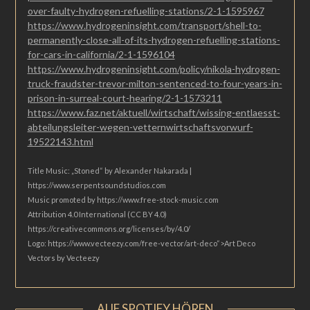
over-faulty-hydrogen-refuelling-stations/2-1-1595967
https://www.hydrogeninsight.com/transport/shell-to-
permanently-close-all-of-its-hydrogen-refuelling-stations-
for-cars-in-california/2-1-1596104
https://www.hydrogeninsight.com/policy/nikola-hydrogen-
truck-fraudster-trevor-milton-sentenced-to-four-years-in-
prison-in-surreal-court-hearing/2-1-1573211
https://www.faz.net/aktuell/wirtschaft/wissing-entlaesst-
abteilungsleiter-wegen-vetternwirtschaftsvorwurf-
19522143.html
Title Music: „Stoned“ by Alexander Nakarada |
https://www.serpentsoundstudios.com
Music promoted by https://www.free-stock-music.com
Attribution 4.0 International (CC BY 4.0)
https://creativecommons.org/licenses/by/4.0/
Logo: https://www.vecteezy.com/free-vector/art-deco“>Art Deco
Vectors by Vecteezy
AUF SPOTIFY HÖREN