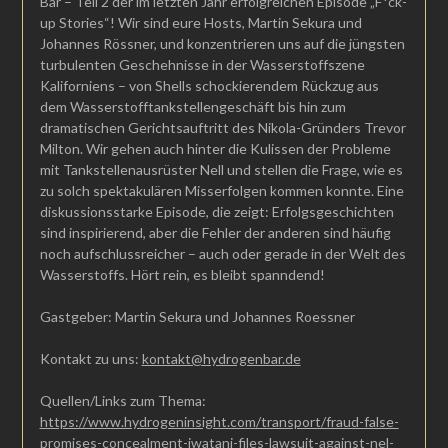
Bar – Teil 2 der im letzten Jahr erfolgreichen Episode „F*ck-
up Stories“! Wir sind eure Hosts, Martin Sekura und
Johannes Rössner, und konzentrieren uns auf die jüngsten
turbulenten Geschehnisse in der Wasserstoffszene
Kaliforniens – von Shells schockierendem Rückzug aus
dem Wasserstofftankstellengeschäft bis hin zum
dramatischen Gerichtsauftritt des Nikola-Gründers Trevor
Milton. Wir gehen auch hinter die Kulissen der Probleme
mit Tankstellenausrüster Nell und stellen die Frage, wie es
zu solch spektakulären Misserfolgen kommen konnte. Eine
diskussionsstarke Episode, die zeigt: Erfolgsgeschichten
sind inspirierend, aber die Fehler der anderen sind häufig
noch aufschlussreicher – auch oder gerade in der Welt des
Wasserstoffs. Hört rein, es bleibt spanndend!
Gastgeber: Martin Sekura und Johannes Roessner
Kontakt zu uns:
kontakt@hydrogenbar.de
Quellen/Links zum Thema:
https://www.hydrogeninsight.com/transport/fraud-false-
promises-concealment-iwatani-files-lawsuit-against-nel-