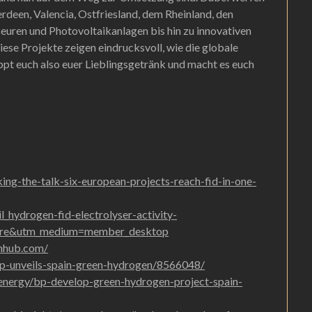
erdeen, Valencia, Ostfriesland, dem Rheinland, den
euren und Photovoltaikanlagen bis hin zu innovativen
ese Projekte zeigen eindrucksvoll, wie die globale
pt euch also euer Lieblingsgetränk und macht es euch
ing-the-talk-six-european-projects-reach-fid-in-one-
_hydrogen-fid-electrolyser-activity-
are&utm_medium=member_desktop
nhub.com/
p-unveils-spain-green-hydrogen/8566048/
-energy/bp-develop-green-hydrogen-project-spain-