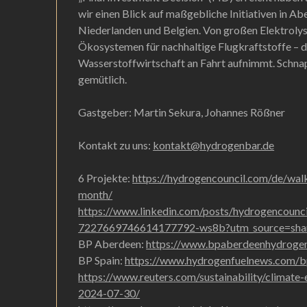
wir einen Blick auf maßgebliche Initiativen in Ab
Niederlanden und Belgien. Von großen Elektrolys
Ökosystemen für nachhaltige Flugkraftstoffe – di
Wasserstoffwirtschaft an Fahrt aufnimmt. Schnap
gemütlich.
Gastgeber: Martin Sekura, Johannes Rößner
Kontakt zu uns:
kontakt@hydrogenbar.de
6 Projekte:
https://hydrogencouncil.com/de/walk
month/
https://www.linkedin.com/posts/hydrogencouncil
7227669746614177792-ws8b?utm_source=sh
BP Aberdeen:
https://www.bpaberdeenhydroge
BP Spain:
https://www.hydrogenfuelnews.com/b
https://www.reuters.com/sustainability/climate
2024-07-30/