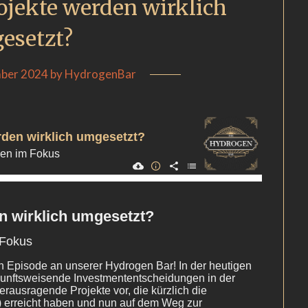
jekte werden wirklich
esetzt?
mber 2024
by
HydrogenBar