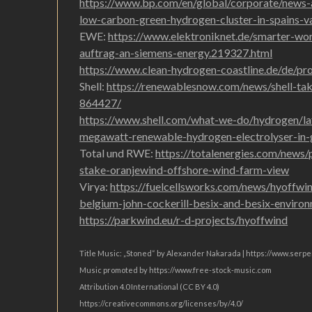
https://www.bp.com/en/global/corporate/news-a
low-carbon-green-hydrogen-cluster-in-spains-va
EWE:
https://www.elektroniknet.de/smarter-wo
auftrag-an-siemens-energy.219327.html
https://www.clean-hydrogen-coastline.de/de/proj
Shell:
https://renewablesnow.com/news/shell-tak
864427/
https://www.shell.com/what-we-do/hydrogen/lat
megawatt-renewable-hydrogen-electrolyser-in-
Total und RWE:
https://totalenergies.com/news/
stake-oranjewind-offshore-wind-farm-view
Virya:
https://fuelcellsworks.com/news/hyoffw
belgium-john-cockerill-besix-and-besix-environm
https://parkwind.eu/r-d-projects/hyoffwind
Title Music: „Stoned“ by Alexander Nakarada | https://www.ser
Music promoted by https://www.free-stock-music.com
Attribution 4.0 International (CC BY 4.0)
https://creativecommons.org/licenses/by/4.0/