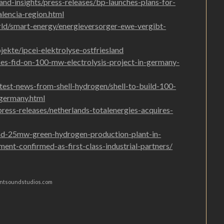
nd-insights/press-releases/bp-launches-plans-for-
lencia-region.html
rld/smart-energy/energieversorger-ewe-vergibt-
ekte/ipcei-elektrolyse-ostfriesland
es-fid-on-100-mw-electrolysis-project-in-germany-
est-news-from-shell-hydrogen/shell-to-build-100-
germany.html
press-releases/netherlands-totalenergies-acquires-
ind-25mw-green-hydrogen-production-plant-in-
ent-confirmed-as-first-class-industrial-partners/
pentsoundstudios.com