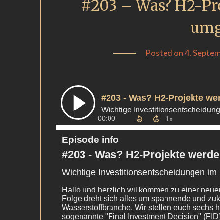
#203 – Was? H2-Pro
umg
Posted on
4. Septe