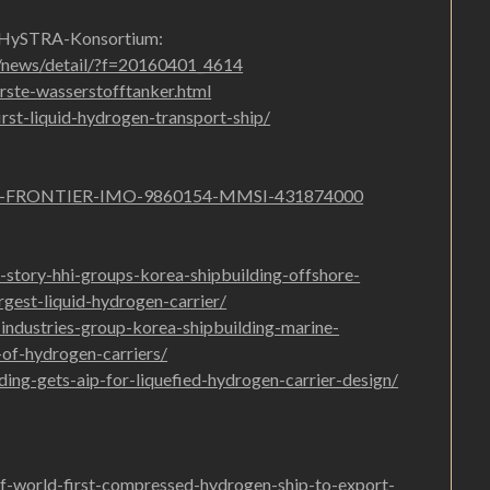
d HySTRA-Konsortium:
m/news/detail/?f=20160401_4614
erste-wasserstofftanker.html
rst-liquid-hydrogen-transport-ship/
SUISO-FRONTIER-IMO-9860154-MMSI-431874000
k-story-hhi-groups-korea-shipbuilding-offshore-
gest-liquid-hydrogen-carrier/
industries-group-korea-shipbuilding-marine-
of-hydrogen-carriers/
ding-gets-aip-for-liquefied-hydrogen-carrier-design/
f-world-first-compressed-hydrogen-ship-to-export-