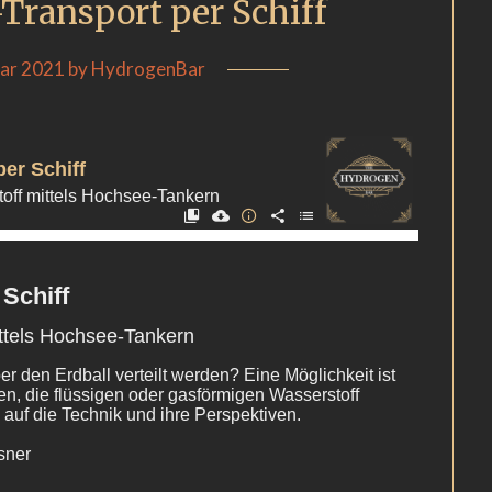
-Transport per Schiff
uar 2021
by
HydrogenBar