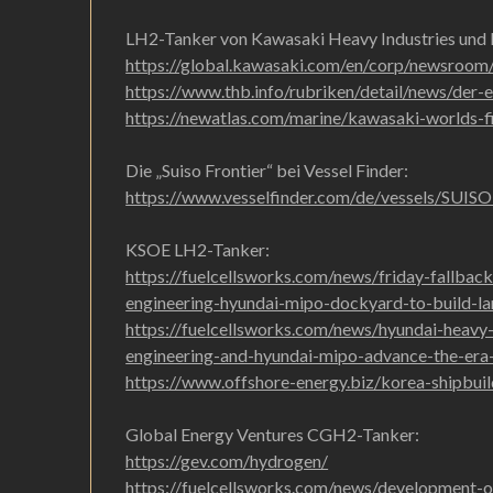
LH2-Tanker von Kawasaki Heavy Industries un
https://global.kawasaki.com/en/corp/newsroo
https://www.thb.info/rubriken/detail/news/der-
https://newatlas.com/marine/kawasaki-worlds-fi
Die „Suiso Frontier“ bei Vessel Finder:
https://www.vesselfinder.com/de/vessels/
KSOE LH2-Tanker:
https://fuelcellsworks.com/news/friday-fallbac
engineering-hyundai-mipo-dockyard-to-build-lar
https://fuelcellsworks.com/news/hyundai-heavy-
engineering-and-hyundai-mipo-advance-the-era-
https://www.offshore-energy.biz/korea-shipbuil
Global Energy Ventures CGH2-Tanker:
https://gev.com/hydrogen/
https://fuelcellsworks.com/news/development-o