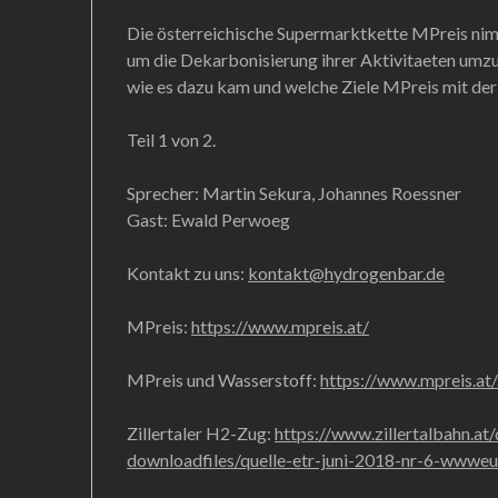
Die österreichische Supermarktkette MPreis nim
um die Dekarbonisierung ihrer Aktivitaeten umzu
wie es dazu kam und welche Ziele MPreis mit de
Teil 1 von 2.
Sprecher: Martin Sekura, Johannes Roessner
Gast: Ewald Perwoeg
Kontakt zu uns:
kontakt@hydrogenbar.de
MPreis:
https://www.mpreis.at/
MPreis und Wasserstoff:
https://www.mpreis.at
Zillertaler H2-Zug:
https://www.zillertalbahn.a
downloadfiles/quelle-etr-juni-2018-nr-6-wwweu