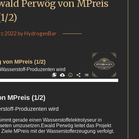
Ewald Perwög von MPreis
(1/2)
rz 2022
by
HydrogenBar